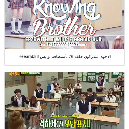
Heearab83 الاخوه المدركون حلقة 76 بأستضافة توايس