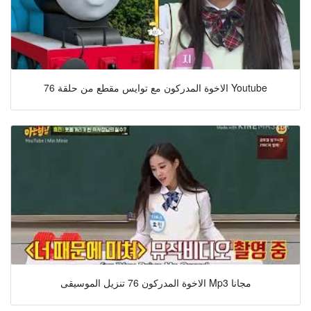
الاخوة المدركون مع توايس مقطع من حلقة 76 Youtube
الاخوة المدركون 76 تنزيل الموسيقى Mp3 مجانا