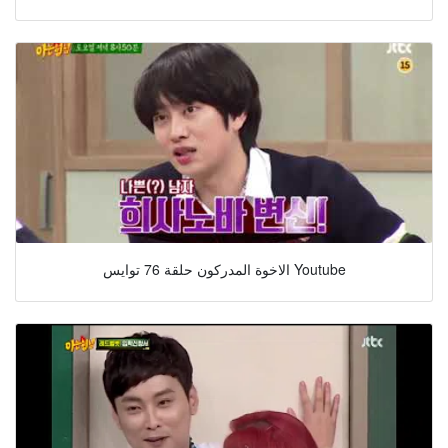
الاخوة المدركون حلقة 76 توايس Youtube