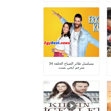
مسلسل طائر الصباح الحلقة 34
مترجم ايجي بست