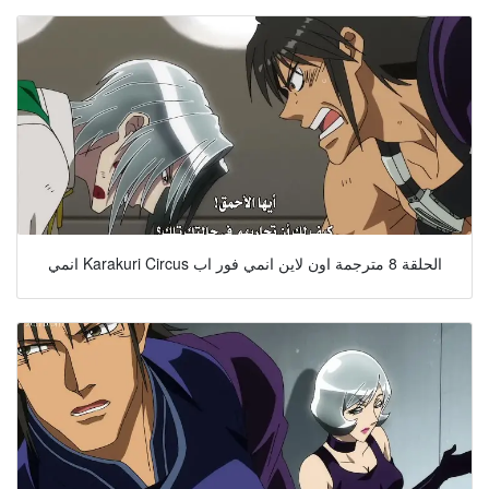
انمي Karakuri Circus الحلقة 8 مترجمة اون لاين انمي فور اب