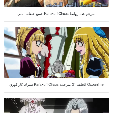
جميع حلقات انمي Karakuri Circus مترجم عدة روابط
سيرك كاراكوري Karakuri Circus الحلقة 21 مترجمة Oxoanime