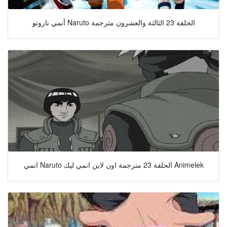
أنمي ناروتو Naruto الحلقة 23 الثالثة والعشرون مترجمة
انمي Naruto الحلقة 23 مترجمة اون لاين انمي ليك Animelek