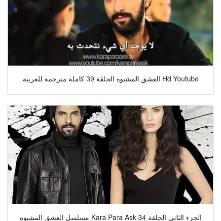
العشق المشبوه الحلقة 39 كاملة مترجمة للعربية Hd Youtube
مسلسل العشق المشبوه Kara Para Ask الجزء الثاني الحلقة 34